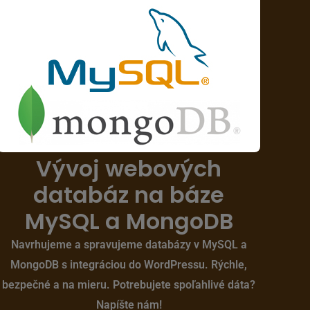
Vývoj webových
databáz na báze
MySQL a MongoDB
Navrhujeme a spravujeme databázy v MySQL a
MongoDB s integráciou do WordPressu. Rýchle,
bezpečné a na mieru. Potrebujete spoľahlivé dáta?
Napíšte nám!