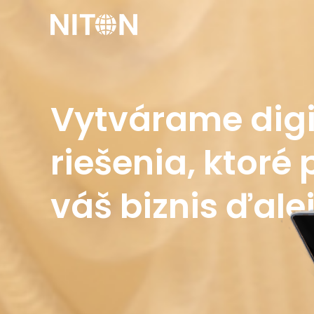
Preskočiť
na
obsah
Vytvárame digi
riešenia, ktoré
váš biznis ďale