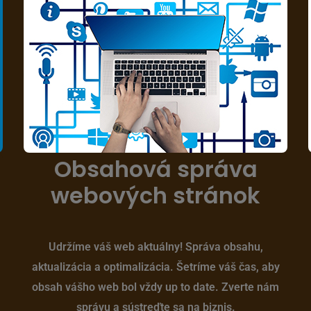
Obsahová správa
webových stránok
Udržíme váš web aktuálny! Správa obsahu,
aktualizácia a optimalizácia. Šetríme váš čas, aby
obsah vášho web bol vždy up to date. Zverte nám
správu a sústreďte sa na biznis.