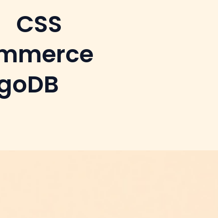
CSS
mmerce
goDB