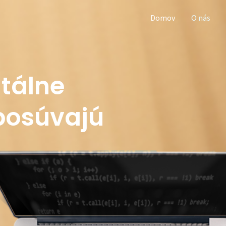
Domov
O nás
tálne
 posúvajú
j