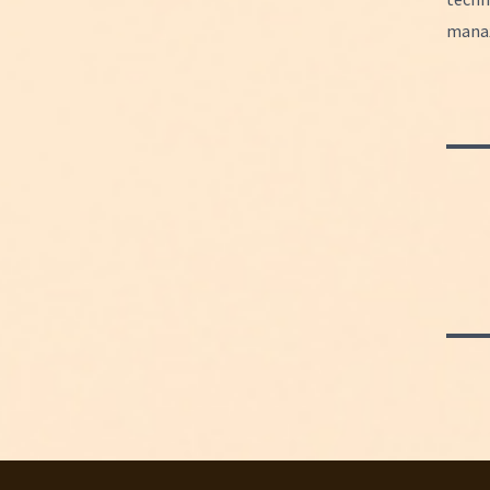
manaž