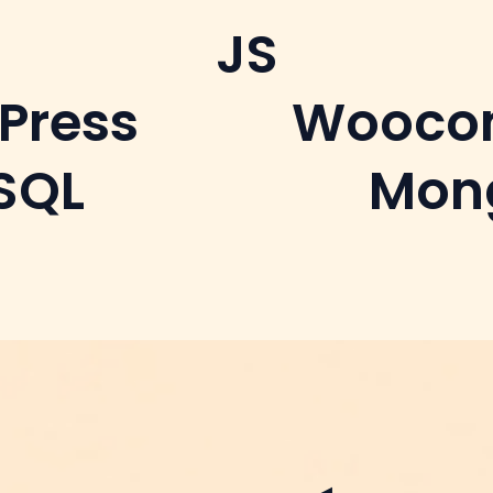
JS
Press
Wooco
SQL
Mon