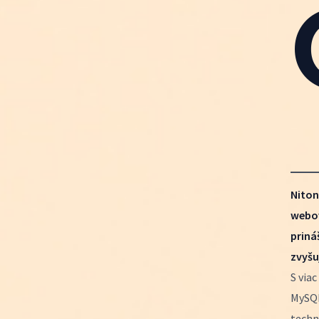
Niton
webov
priná
zvyšu
S via
MySQL
techn