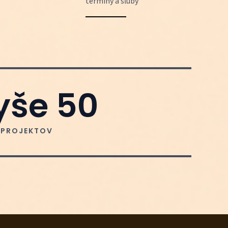
termíny a sľuby
yše 
50
PROJEKTOV