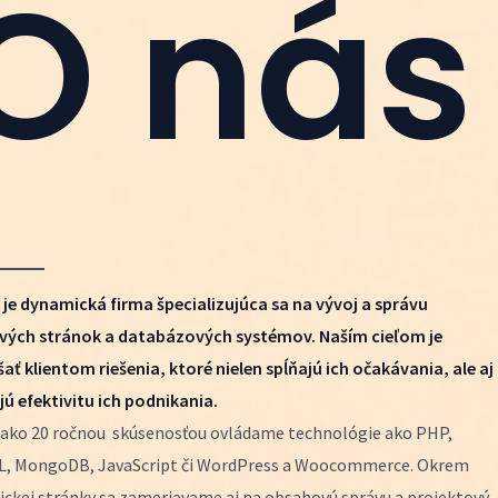
O nás
 je dynamická firma špecializujúca sa na vývoj a správu
ých stránok a databázových systémov. Naším cieľom je
šať klientom riešenia, ktoré nielen spĺňajú ich očakávania, ale aj
jú efektivitu ich podnikania.
c ako 20 ročnou skúsenosťou ovládame technológie ako PHP,
, MongoDB, JavaScript či WordPress a Woocommerce. Okrem
ickej stránky sa zameriavame aj na obsahovú správu a projektový