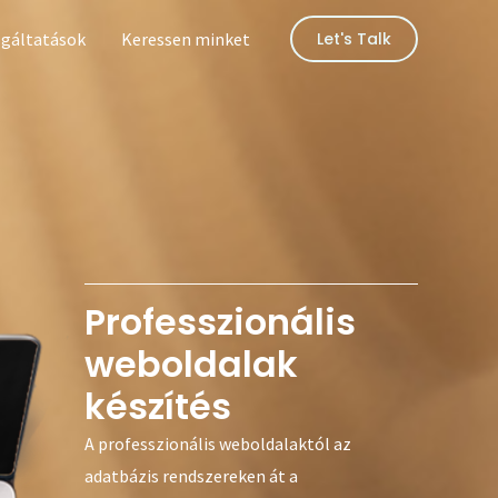
lgáltatások
Keressen minket
Let's Talk
Professzionális
weboldalak
készítés
A professzionális weboldalaktól az
adatbázis rendszereken át a