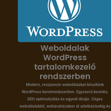
Weboldalak
WordPress
tartalomkezelő
rendszerben
Modern, reszponzív weboldalakat készítünk
WordPress keretrendszerben. Egyszerű kezelés,
SEO optimalizálás és egyedi dizájn. Céges
weboldalaktól, webáruházakon át adatbázisokig és