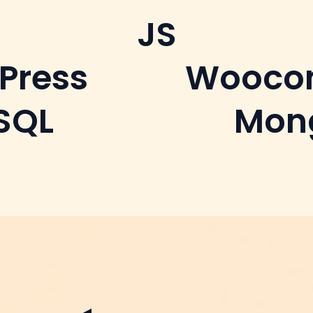
JS
Press
Wooco
SQL
Mon