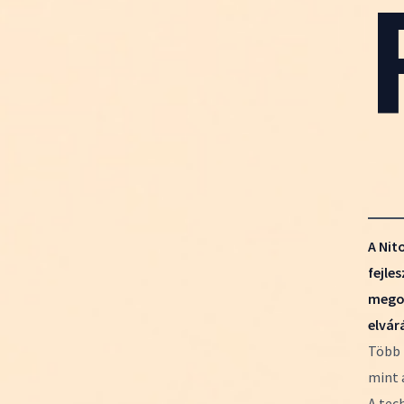
A Nit
fejle
megol
elvár
Több 
mint 
A tec