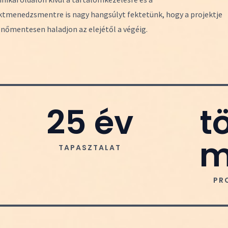
ktmenedzsmentre is nagy hangsúlyt fektetünk, hogy a projektje
nőmentesen haladjon az elejétől a végéig.
25
 év
t
m
TAPASZTALAT
PR