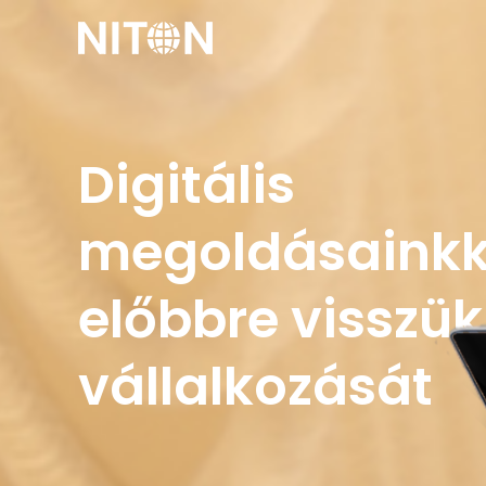
Skip
to
content
Digitális
megoldásainkk
előbbre visszük
vállalkozását