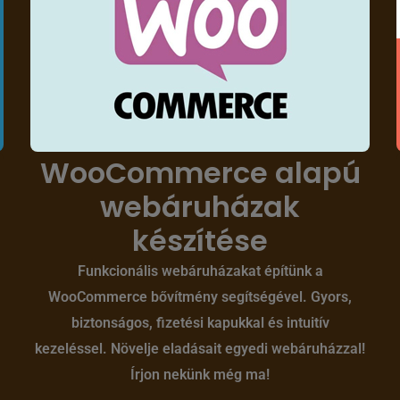
WooCommerce alapú
webáruházak
készítése
Funkcionális webáruházakat építünk a
WooCommerce bővítmény segítségével. Gyors,
biztonságos, fizetési kapukkal és intuitív
kezeléssel. Növelje eladásait egyedi webáruházzal!
Írjon nekünk még ma!