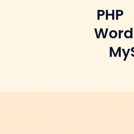
PHP
Word
My