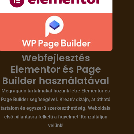
Webfejlesztés
Elementor és Page
Builder használatával
Megragadó tartalmakat hozunk létre Elementor és
Page Builder segítségével. Kreatív dizájn, átlátható
tartalom és egyszerű szerkeszthetőség. Weboldala
első pillantásra felkelti a figyelmet! Konzultáljon
velünk!