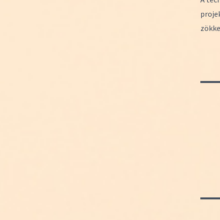
proje
zökke