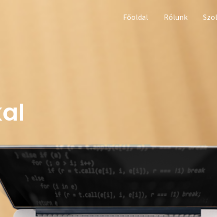
Főoldal
Rólunk
Szo
al