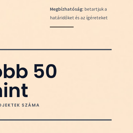
Megbízhatóság:
betartjuk a
határidőket és az ígéreteket
öbb 
50
int 
OJEKTEK SZÁMA