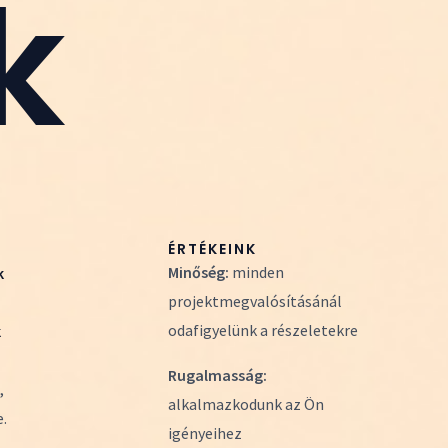
k
ÉRTÉKEINK
Minőség:
minden
k
projektmegvalósításánál
odafigyelünk a részeletekre
k
Rugalmasság:
,
alkalmazkodunk az Ön
.
igényeihez