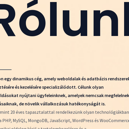
Rólun
on egy dinamikus cég, amely weboldalak és adatbázis rendszere
sztésére és kezelésére specializálódott. Célunk olyan
dásokat nyújtani ügyfeleinknek, amelyek nemcsak megfelelne
ásaiknak, de növelik vállalkozásuk hatékonyságát is.
mint 20 éves tapasztalattal rendelkezünk olyan technológiákban
a PHP, MySQL, MongoDB, JavaScript, WordPress és WooCommerce
hnikai oldalon kívül a tartalomkezelésre és a