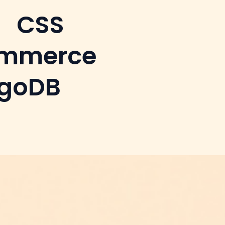
CSS
mmerce
goDB