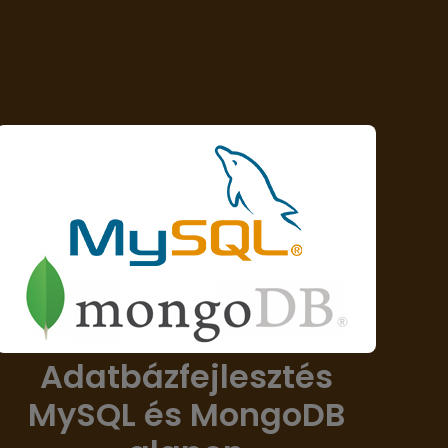
Adatbázfejlesztés
MySQL és MongoDB